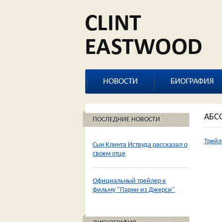
НОВОСТИ
БИОГРАФИЯ
АБС
ПОСЛЕДНИЕ НОВОСТИ
Трей
Сын Клинта Иствуда рассказал о
своем отце
Официальный трейлер к
фильму "Парни из Джерси"