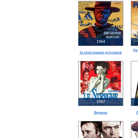
1964
На
За при́горшню до́лларов
1967
Ведьмы