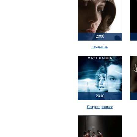
2008
Подме́на
2010
Потустороннее