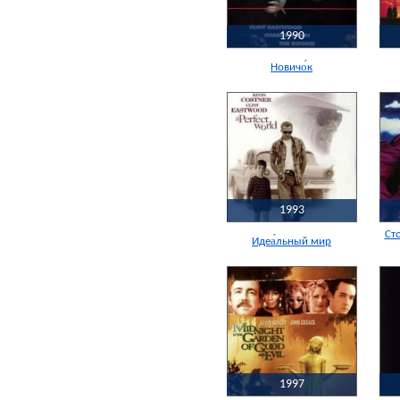
1990
Новичо́к
1993
Ст
Идеа́льный мир
1997