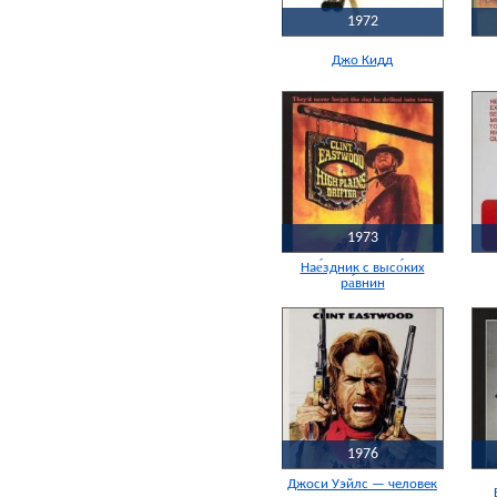
1972
Джо Кидд
1973
Нае́здник с высо́ких
ра́внин
1976
Джоси Уэйлс — человек