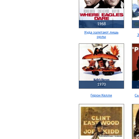
1968
Куда залетают лишь
орлы
1970
Герои Келли
Сы