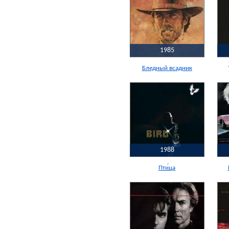
1985
Бледный всадник
1988
Пти́ца