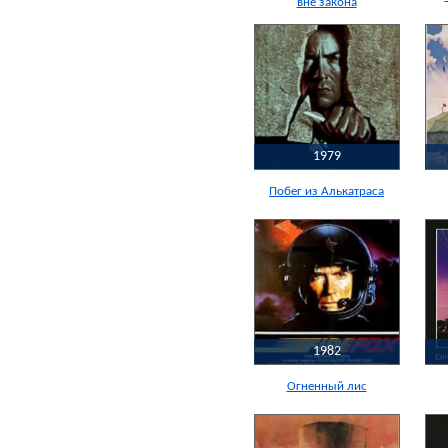
вне закона
1979
Побег из Алькатраса
1982
Огненный лис