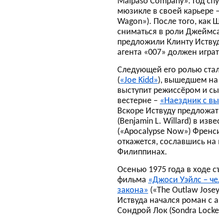
Malpaso Company». Год сп
мюзикле в своей карьере 
Wagon»). После того, как 
сниматься в роли Джеймса
предложили Клинту Иствуду.
агента «007» должен играт
Следующей его ролью ста
(
«Joe Kidd»
), вышедшем на 
выступит режиссёром и сы
вестерне –
«Наездник с в
Вскоре Иствуду предложат
(Benjamin L. Willard) в и
(«Apocalypse Now») Френс
откажется, сославшись на
Филиппинах.
Осенью 1975 года в ходе 
фильма
«Джоси Уэйлс – че
закона»
(«The Outlaw Josey
Иствуда начался роман с 
Сондрой Лок (Sondra Locke