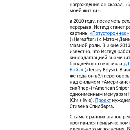
награждения он сказал: «Э
моей жизни».
в 2010 году, после четырё
перерыва, Иствуд станет 
картины
«Потустороннее»
(«Hereafter») с Мэтом Де
главной роли. В июне 2013
известно, что Иствуд рабо
киноадаптацией знаменит
бродвейского мюзикла
«Д
Бойз»
(«Jersey Boys»). В ав
же года он вёл переговоры
над фильмом «Американс
снайпер»(«American Sniper»
одноименным мемуарам К
(Chris Kyle).
Проект
нуждает
Стивена Спилберга.
С самых ранних этапов ре
противился привычке помн
идеального исполнения. В