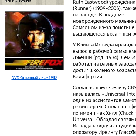
ДИСКОГРАФИЯ
Ruth Eastwood) урождённа
(Runner) (1909–2006), такж
на заводе. В роддоме
новорожденного мальчика
Самсоном из-за поистине
выдающегося веса – при ро
У Клинта Иствуда ирландс
вырос в рабочей семье вм
Дженни (род. 1934). Семья
работал на разных завода
достиг школьного возраста
Калифорния.
DVD Огненный лис - 1982
Согласно пресс-релизу CBS,
называлась «Universal-Inte
один из ассистентов замет
режиссёром. Согласно оф
по имени Чак Хилл (Chuck 
Universal. Обладая связям
Иствуда в одну из студий к
оператору Ирвингу Глассберг