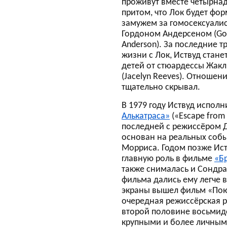
проживут вместе четырнад
притом, что Лок будет фо
замужем за гомосексуали
Гордоном Андерсеном (Go
Anderson). За последние т
жизни с Лок, Иствуд стане
детей от стюардессы Жакл
(Jacelyn Reeves). Отношени
тщательно скрывал.
В 1979 году Иствуд исполн
Алькатраса»
(«Escape from 
последней с режиссёром Д
основан на реальных собы
Морриса. Годом позже Ист
главную роль в фильме
«Б
также снималась и Сондра
фильма дались ему легче вс
экраны вышел фильм «Пою
очередная режиссёрская р
второй половине восьмиде
крупными и более личными