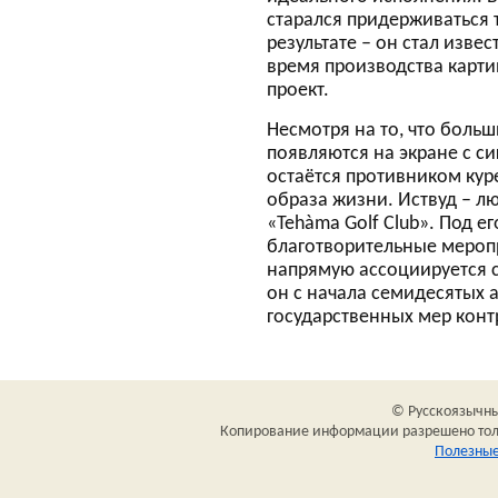
старался придерживаться т
результате – он стал изв
время производства картин
проект.
Несмотря на то, что боль
появляются на экране с си
остаётся противником ку
образа жизни. Иствуд – л
«Tehàma Golf Club». Под е
благотворительные меропр
напрямую ассоциируется 
он с начала семидесятых 
государственных мер кон
© Русскоязычный
Копирование информации разрешено толь
Полезные