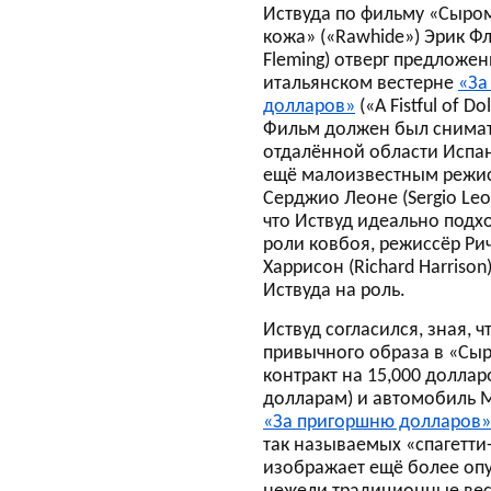
Иствуда по фильму «Сыро
кожа» («Rawhide») Эрик Фл
Fleming) отверг предложен
итальянском вестерне
«За
долларов»
(«A Fistful of Dol
Фильм должен был снимат
отдалённой области Испан
ещё малоизвестным режи
Серджио Леоне (Sergio Leo
что Иствуд идеально подх
роли ковбоя, режиссёр Ри
Харрисон (Richard Harriso
Иствуда на роль.
Иствуд согласился, зная, 
привычного образа в «Сы
контракт на 15,000 долла
долларам) и автомобиль М
«За пригоршню долларов»
так называемых «спагетти
изображает ещё более оп