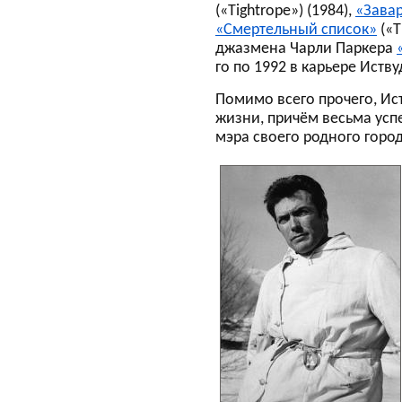
(«Tightrope») (1984),
«Завар
«Смертельный список»
(«T
джазмена Чарли Паркера
го по 1992 в карьере Иств
Помимо всего прочего, Ист
жизни, причём весьма усп
мэра своего родного горо