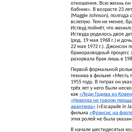
отношения. Всю жизнь он 
бабник». В возрасте 23 л
(Maggie Johnson), полгода
вслепую. Тем не менее, бр
Иствуд поймёт, что женил
Иствуда родилось двое дет
(род. 19 мая 1968 г.) и доч
22 мая 1972 г.). Джонсон п
бракоразводный процесс з
разорвала брак лишь в 198
Первой формальной ролью
техника в фильме «Месть тв
1955 году. В титрах он ук
трёх лет у него были неск
как
«Леди Годива из Кове
«Никогда не говори прощ
авантюра»
(«Escapade in J
фильма
«Фрэнсис на флот
этих ролей не была указана
В начале шестидесятых ко