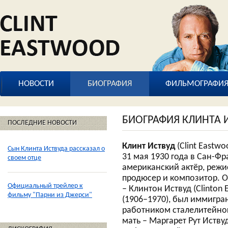
НОВОСТИ
БИОГРАФИЯ
ФИЛЬМОГРАФИ
БИОГРАФИЯ КЛИНТА 
ПОСЛЕДНИЕ НОВОСТИ
Клинт Иствуд
(Clint Eastwo
Сын Клинта Иствуда рассказал о
31 мая 1930 года в Сан-Фр
своем отце
американский актёр, режи
продюсер и композитор. О
Официальный трейлер к
– Клинтон Иствуд (Clinton 
фильму "Парни из Джерси"
(1906–1970), был иммигра
работником сталелитейног
мать – Маргарет Рут Иствуд