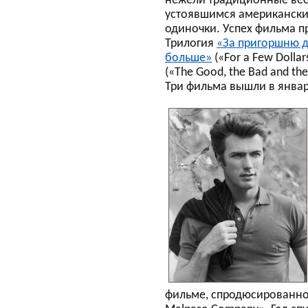
нежели традиционные вес
устоявшимся американски
одиночки. Успех фильма п
Трилогия
«За пригоршню 
больше»
(«For a Few Dollar
(«The Good, the Bad and th
Три фильма вышли в январ
фильме, спродюсированно