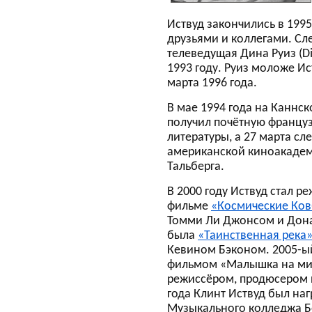
Иствуд закончились в 1995
друзьями и коллегами. Сл
телеведущая Дина Руиз (Di
1993 году. Руиз моложе Ис
марта 1996 года.
В мае 1994 года на Каннс
получил почётную француз
литературы, а 27 марта с
американской киноакадем
Тальберга.
В 2000 году Иствуд стал р
фильме
«Космические Ко
Томми Ли Джонсом и Дона
была
«Таинственная река
Кевином Бэконом. 2005-ый
фильмом «Малышка на мил
режиссёром, продюсером и
года Клинт Иствуд был на
Музыкального колледжа Б