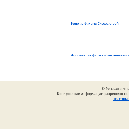
Кадр из фильма Сквозь строй
Фрагмент из фильма Смертельный 
© Русскоязычный
Копирование информации разрешено толь
Полезные