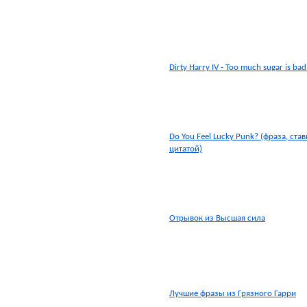
Dirty Harry IV - Too much sugar is bad
Do You Feel Lucky Punk? (фраза, ста
цитатой)
Отрывок из Высшая сила
Лучшие фразы из Грязного Гарри