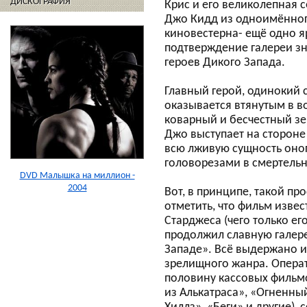
ДИСКОГРАФИЯ
Крис и его великолепная 
Джо Кидд из одноимённо
киновестерна- ещё одно я
подтверждение галереи з
героев Дикого Запада.
Главный герой, одинокий 
оказывается втянутым в в
коварный и бесчестный зе
Джо выступает на стороне
всю лживую сущность оного
головорезами в смертельн
DVD Малышка на миллион -
2004
Вот, в принципе, такой п
отметить, что фильм изве
Старджеса (чего только ег
продолжил славную галер
Западе». Всё выдержано и
зрелищного жанра. Опера
половину кассовых фильмо
из Алькатраса», «Огненны