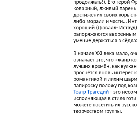
продолжать!). Его герой Ф
коварный, лживый парень (
достижения своих корыст
либо морали и чести… Инт
хороший (Дювалл- Иствуд)
рапоряжаются вверенным 
умение держаться в сёдла
В начале ХХI века мало, о
означает это, что «жанр к
лучших времён, как вулка
проснётся вновь интерес 
романтикой и лихим шармо
папироску положу под коз
Театр Трагедий
- это несо
исполняющая в стиле готик
можете посетить их русск
творчеством группы.