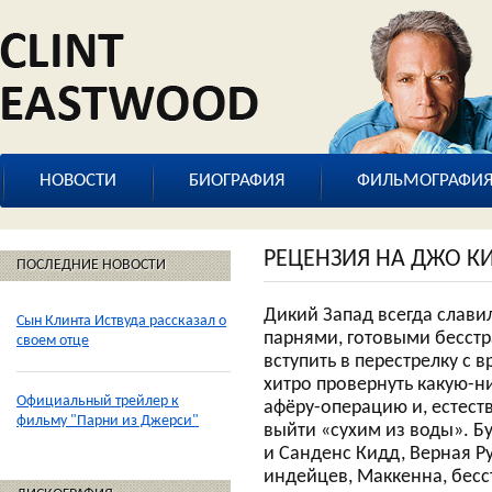
НОВОСТИ
БИОГРАФИЯ
ФИЛЬМОГРАФИ
РЕЦЕНЗИЯ НА ДЖО К
ПОСЛЕДНИЕ НОВОСТИ
Дикий Запад всегда слави
Сын Клинта Иствуда рассказал о
парнями, готовыми бесст
своем отце
вступить в перестрелку с в
хитро провернуть какую-н
Официальный трейлер к
афёру-операцию и, естест
фильму "Парни из Джерси"
выйти «сухим из воды». Б
и Санденс Кидд, Верная Ру
индейцев, Маккенна, бес