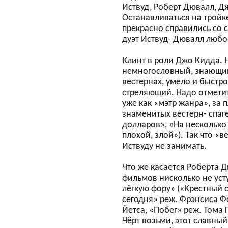
Иствуд, Роберт Дювалл, Д
Останавливаться на тройк
прекрасно справились со 
дуэт Иствуд- Дювалл любо
Клинт в роли Джо Кидда.
немногословный, знающий
вестернах, умело и быстр
стреляющий. Надо отметит
уже как «мэтр жанра», за
знаменитых вестерн- спаг
долларов», «На несколько
плохой, злой»). Так что «
Иствуду не занимать.
Что же касается Роберта Д
фильмов нисколько не уст
лёгкую фору» («Крестный 
сегодня» реж. Фрэнсиса Ф
Йетса, «Побег» реж. Тома 
Чёрт возьми, этот славны