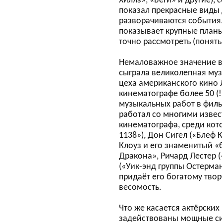
Хиллз», «Беги» и другие),
показал прекрасные виды Д
разворачиваются события.
показывает крупные планы
точно рассмотреть (понять
Немаловажное значение в
сыграла великолепная му
цеха американского кино 
кинематографе более 50 (!)
музыкальных работ в филь
работал со многими изве
кинематографа, среди кот
1138»), Дон Сигел («Блеф 
Клоуз и его знаменитый 
Дракона», Ричард Лестер 
(«Уик-энд группы Остерман
придаёт его богатому тво
весомость.
Что же касается актёрских 
задействованы мощные сил