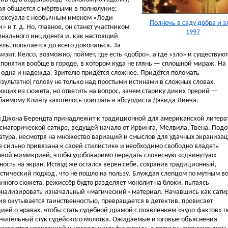
ая общается с мёртвыми в полнолуние;
сексуала с необычным именем «Леди
Полночь в саду добра и зл
» и т. д. Но, главное, он станет участником
1997
нального инцидента и, как настоящий
ель, попытается до всего докопаться. За
визит, Келсо, возможно, поймет, где есть «добро», а где «зло» и существуют
 понятия вообще в городе, в котором куда не глянь — сплошной мираж. На
 одна и надежда. Зрителю придётся сложнее. Придётся поломать
езультатно) голову не только над простыми истинами в сложных словах,
ющих из сюжета, но ответить на вопрос, зачем старику диких прерий —
баемому Клинту захотелось поиграть в абсурдиста Дэвида Линча.
 Джона Берендта принадлежит к традиционной для американской литера
смагорической сатире, ведущей начало от Ирвинга, Мелвила, Твена. Под
атура, несмотря на множество вариаций и смыслов для удачных экраниза
е сильно привязана к своей стилистике и необходимо свободно владеть
вой мимикрией, чтобы удобоваримо передать словесную «сдвинутую»
ность на экран. Иствуд же остался верен себе, сохранив традиционный,
стический подход, что не пошло на пользу. Блуждая слепцом по мутным в
анного сюжета, режиссёр будто разделяет монолит на блоки, пытаясь
нализировать изначальный «магический» материал. Начавшись как сати
ия окутывается таинственностью, превращается в детектив, провисает
ией о нравах, чтобы стать судебной драмой с появлением «чудо-фактов» 
чительный стук судейского молотка. Ожидаемые итоговые объяснения