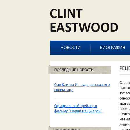
НОВОСТИ
БИОГРАФИЯ
РЕЦ
ПОСЛЕДНИЕ НОВОСТИ
Саван
Сын Клинта Иствуда рассказал о
писат
своем отце
Тут в
относ
траге
Официальный трейлер к
прожи
фильму "Парни из Джерси"
Келсо
невид
липуч
запус