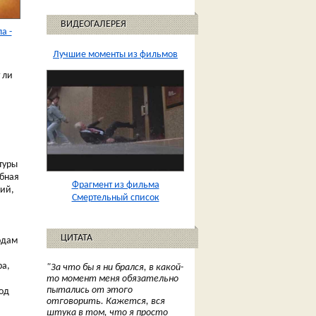
ВИДЕОГАЛЕРЕЯ
а -
Лучшие моменты из фильмов
 ли
туры
обная
Фрагмент из фильма
ций,
Смертельный список
ЦИТАТА
одам
ра,
"За что бы я ни брался, в какой-
то момент меня обязательно
пытались от этого
под
отговорить. Кажется, вся
штука в том, что я просто