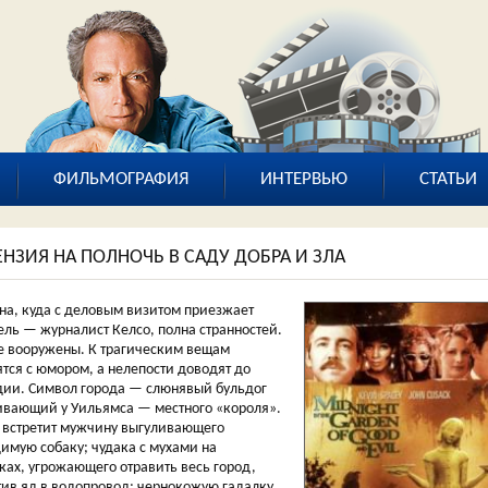
ФИЛЬМОГРАФИЯ
ИНТЕРВЬЮ
СТАТЬИ
ЕНЗИЯ НА ПОЛНОЧЬ В САДУ ДОБРА И ЗЛА
на, куда с деловым визитом приезжает
ель — журналист Келсо, полна странностей.
се вооружены. К трагическим вещам
ятся с юмором, а нелепости доводят до
дии. Символ города — слюнявый бульдог
вающий у Уильямса — местного «короля».
 встретит мужчину выгуливающего
имую собаку; чудака с мухами на
ках, угрожающего отравить весь город,
тив яд в водопровод; чернокожую гадалку,