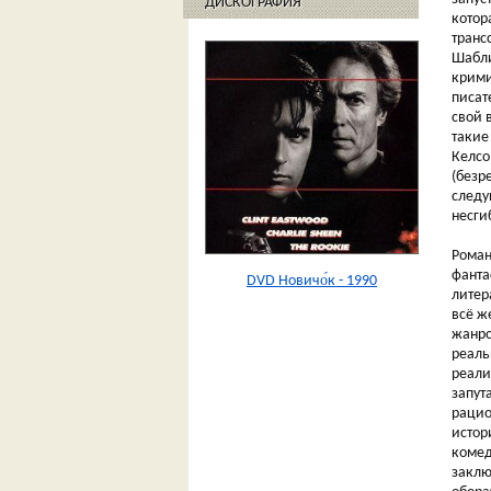
ДИСКОГРАФИЯ
котор
транс
Шабли
крими
писат
свой 
такие
Келсо
(безр
следу
несги
Роман
фанта
DVD Новичо́к - 1990
литер
всё ж
жанро
реаль
реали
запут
рацио
истор
комед
заклю