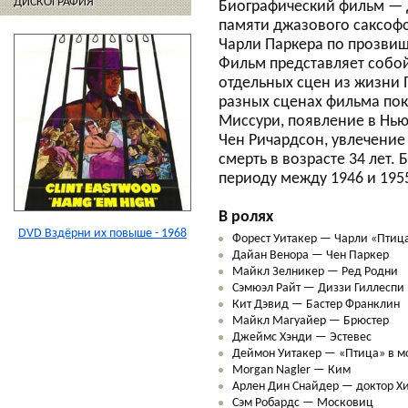
ДИСКОГРАФИЯ
Биографический фильм — 
памяти джазового саксоф
Чарли Паркера по прозвищ
Фильм представляет собо
отдельных сцен из жизни 
разных сценах фильма пок
Миссури, появление в Нью-
Чен Ричардсон, увлечени
смерть в возрасте 34 лет.
периоду между 1946 и 195
В ролях
DVD Вздёрни их повыше - 1968
Форест Уитакер — Чарли «Птиц
Дайан Венора — Чен Паркер
Майкл Зелникер — Ред Родни
Сэмюэл Райт — Диззи Гиллеспи
Кит Дэвид — Бастер Франклин
Майкл Магуайер — Брюстер
Джеймс Хэнди — Эстевес
Деймон Уитакер — «Птица» в м
Morgan Nagler — Ким
Арлен Дин Снайдер — доктор Х
Сэм Робардс — Московиц