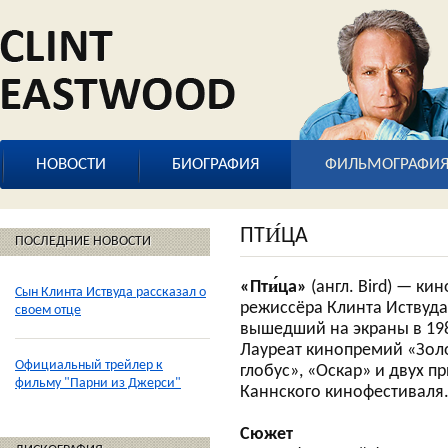
НОВОСТИ
БИОГРАФИЯ
ФИЛЬМОГРАФИ
ПТИ́ЦА
ПОСЛЕДНИЕ НОВОСТИ
«Пти́ца»
(англ. Bird) — ки
Сын Клинта Иствуда рассказал о
режиссёра Клинта Иствуда
своем отце
вышедший на экраны в 198
Лауреат кинопремий «Зол
Официальный трейлер к
глобус», «Оскар» и двух п
фильму "Парни из Джерси"
Каннского кинофестиваля
Сюжет