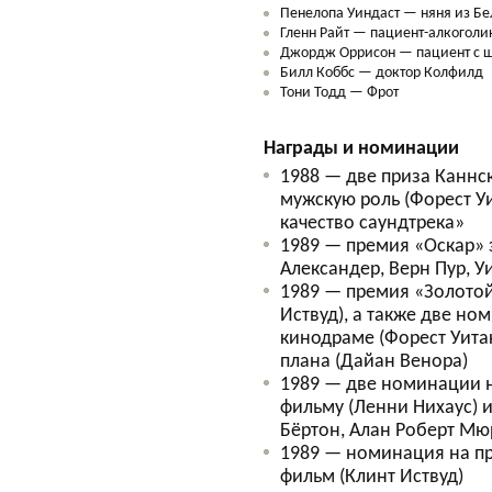
Пенелопа Уиндаст — няня из Б
Гленн Райт — пациент-алкоголи
Джордж Оррисон — пациент с 
Билл Коббс — доктор Колфилд
Тони Тодд — Фрот
Награды и номинации
1988 — две приза Каннс
мужскую роль (Форест Уи
качество саундтрека»
1989 — премия «Оскар» 
Александер, Верн Пур, У
1989 — премия «Золотой
Иствуд), а также две но
кинодраме (Форест Уита
плана (Дайан Венора)
1989 — две номинации н
фильму (Ленни Нихаус) и
Бёртон, Алан Роберт Мю
1989 — номинация на п
фильм (Клинт Иствуд)