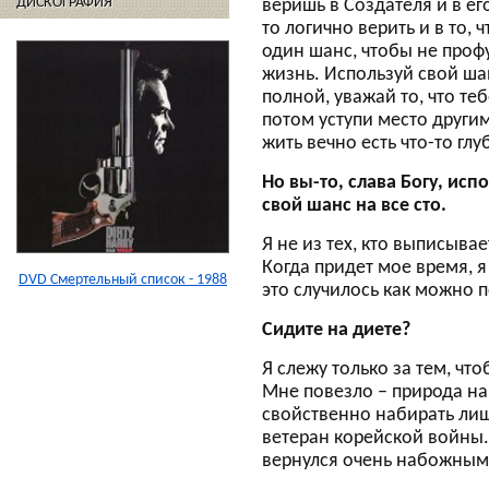
ДИСКОГРАФИЯ
веришь в Cоздателя и в ег
то логично верить и в то, 
один шанс, чтобы не проф
жизнь. Используй свой ша
полной, уважай то, что теб
потом уступи место други
жить вечно есть что-то глу
Но вы-то, слава Богу, исп
свой шанс на все сто.
Я не из тех, кто выписыва
Когда придет мое время, я 
DVD Смертельный список - 1988
это случилось как можно 
Сидите на диете?
Я слежу только за тем, ч
Мне повезло – природа на
свойственно набирать лиш
ветеран корейской войны. 
вернулся очень набожным