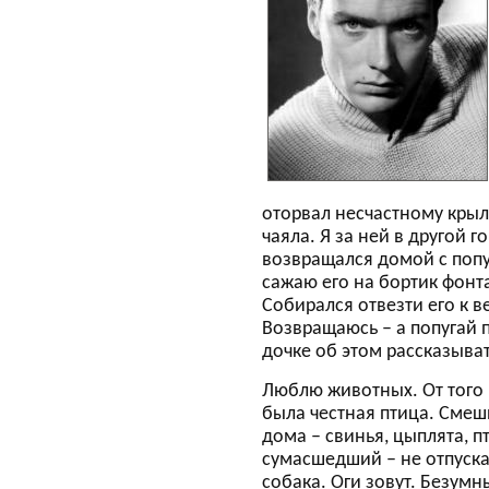
оторвал несчастному крыл
чаяла. Я за ней в другой г
возвращался домой с попу
сажаю его на бортик фонта
Собирался отвезти его к в
Возвращаюсь – а попугай 
дочке об этом рассказыва
Люблю животных. От того 
была честная птица. Смеш
дома – свинья, цыплята, п
сумасшедший – не отпускае
собака. Оги зовут. Безумн