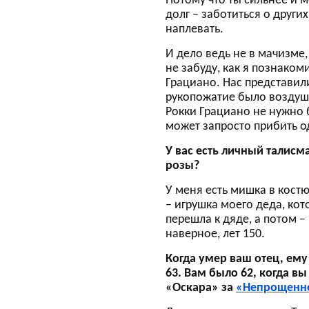
Потому что ты сильнее и 
долг – заботиться о други
наплевать.
И дело ведь не в мачизме,
не забуду, как я познако
Грациано. Нас представили
рукопожатие было воздушн
Рокки Грациано не нужно бр
может запросто прибить 
У вас есть личный талисм
розы?
У меня есть мишка в кост
– игрушка моего деда, кот
перешла к дяде, а потом – 
наверное, лет 150.
Когда умер ваш отец, ему
63. Вам было 62, когда в
«Оскара» за
«Непрощенн