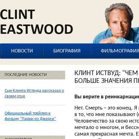
НОВОСТИ
БИОГРАФИЯ
ФИЛЬМОГРАФИ
КЛИНТ ИСТВУД: "ЧЕМ
ПОСЛЕДНИЕ НОВОСТИ
БОЛЬШЕ ЗНАЧЕНИЯ П
Сын Клинта Иствуда рассказал о
своем отце
Вы верите в реинкарнаци
Нет. Смерть – это конец. Я
Официальный трейлер к
в то, что мне показывают (
фильму "Парни из Джерси"
Человечество за свою ис
мечтало о многом, и бессм
самая прекрасная мечта. Е